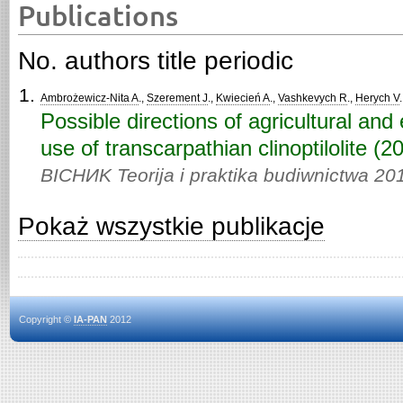
Publications
No. authors title periodic
Ambrożewicz-Nita A
.,
Szerement J
.,
Kwiecień A
.,
Vashkevych R
.,
Herych V
Possible directions of agricultural and
use of transcarpathian clinoptilolite (20
BICHИK Teorija i praktika budiwnictwa 20
Pokaż wszystkie publikacje
Copyright ©
IA-PAN
2012