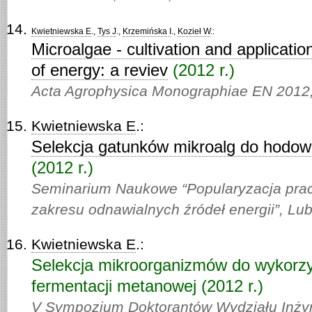
Kwietniewska E
.,
Tys J
.,
Krzemińska I
.,
Kozieł W
.:
Microalgae - cultivation and applicati
of energy: a reviev
(2012 r.)
Acta Agrophysica Monographiae EN 2012
Kwietniewska E
.:
Selekcja gatunków mikroalg do hodowl
(2012 r.)
Seminarium Naukowe “Popularyzacja pra
zakresu odnawialnych źródeł energii”, Lub
Kwietniewska E
.:
Selekcja mikroorganizmów do wykorzy
fermentacji metanowej (2012 r.)
V Sympozjum Doktorantów Wydziału Inżyn