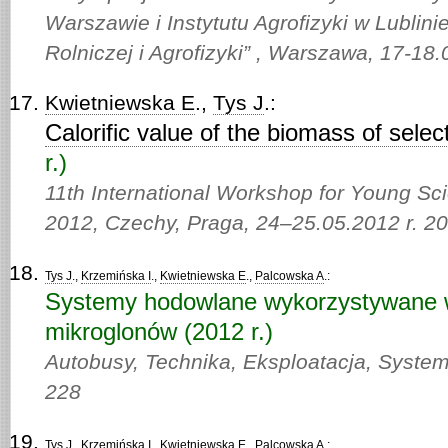
Warszawie i Instytutu Agrofizyki w Lublini
Rolniczej i Agrofizyki” , Warszawa, 17-18
Kwietniewska E
.,
Tys J
.:
Calorific value of the biomass of sele
r.)
11th International Workshop for Young Sci
2012, Czechy, Praga, 24–25.05.2012 r. 2
Tys J
.,
Krzemińska I
.,
Kwietniewska E
.,
Palcowska A
.:
Systemy hodowlane wykorzystywane w
mikroglonów (2012 r.)
Autobusy, Technika, Eksploatacja, Syste
228
Tys J
.,
Krzemińska I
.,
Kwietniewska E
.,
Palcowska A
.: