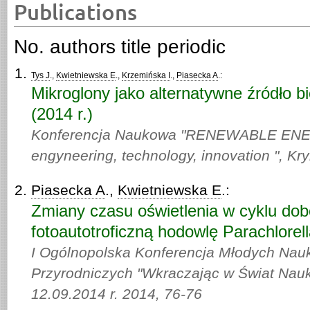
Publications
No. authors title periodic
Tys J
.,
Kwietniewska E
.,
Krzemińska I
.,
Piasecka A
.:
Mikroglony jako alternatywne źródło 
(2014 r.)
Konferencja Naukowa "RENEWABLE EN
engyneering, technology, innovation ", Kry
Piasecka A
.,
Kwietniewska E
.:
Zmiany czasu oświetlenia w cyklu do
fotoautotroficzną hodowlę Parachlorell
I Ogólnopolska Konferencja Młodych Na
Przyrodniczych "Wkraczając w Świat Nauk
12.09.2014 r. 2014,
76-76