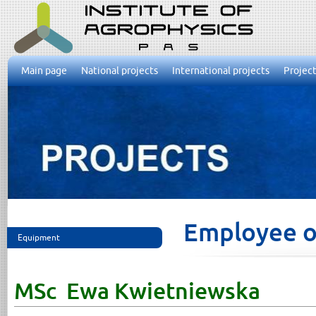
Main page
National projects
International projects
Project
Employee of
Equipment
MSc Ewa Kwietniewska