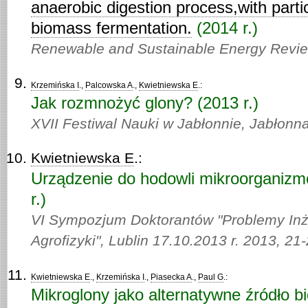
anaerobic digestion process,with parti
biomass fermentation.
(2014 r.)
Renewable and Sustainable Energy Revi
Krzemińska I
.,
Palcowska A
.,
Kwietniewska E
.:
Jak rozmnożyć glony? (2013 r.)
XVII Festiwal Nauki w Jabłonnie, Jabłonna
Kwietniewska E
.:
Urządzenie do hodowli mikroorganizm
r.)
VI Sympozjum Doktorantów "Problemy Inżyn
Agrofizyki", Lublin 17.10.2013 r. 2013,
21-
Kwietniewska E
.,
Krzemińska I
.,
Piasecka A
.,
Paul G
.:
Mikroglony jako alternatywne źródło 