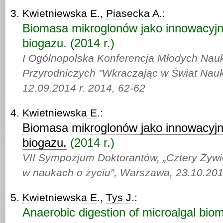
Kwietniewska E
.,
Piasecka A
.:
Biomasa mikroglonów jako innowacyjny
biogazu. (2014 r.)
I Ogólnopolska Konferencja Młodych Na
Przyrodniczych "Wkraczając w Świat Nauk
12.09.2014 r. 2014,
62-62
Kwietniewska E
.:
Biomasa mikroglonów jako innowacyjny
biogazu.
(2014 r.)
VII Sympozjum Doktorantów, „Cztery Żyw
w naukach o życiu”, Warszawa, 23.10.201
Kwietniewska E
.,
Tys J
.:
Anaerobic digestion of microalgal biom