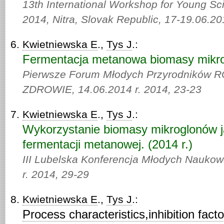
13th International Workshop for Young Sc
2014, Nitra, Slovak Republic, 17-19.06.20
Kwietniewska E
.,
Tys J
.:
Fermentacja metanowa biomasy mikrog
Pierwsze Forum Młodych Przyrodnikó
ZDROWIE, 14.06.2014 r. 2014,
23-23
Kwietniewska E
.,
Tys J
.:
Wykorzystanie biomasy mikroglonów j
fermentacji metanowej. (2014 r.)
III Lubelska Konferencja Młodych Naukow
r. 2014,
29-29
Kwietniewska E
.,
Tys J
.:
Process characteristics,inhibition fac