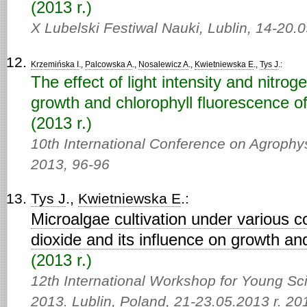
(2013 r.)
X Lubelski Festiwal Nauki, Lublin, 14-20.0
Krzemińska I
.,
Palcowska A
.,
Nosalewicz A
.,
Kwietniewska E
.,
Tys J
.:
The effect of light intensity and nitrog
growth and chlorophyll fluorescence of
(2013 r.)
10th International Conference on Agrophys
2013,
96-96
Tys J
.,
Kwietniewska E
.:
Microalgae cultivation under various c
dioxide and its influence on growth an
(2013 r.)
12th International Workshop for Young Sc
2013. Lublin, Poland, 21-23.05.2013 r. 20