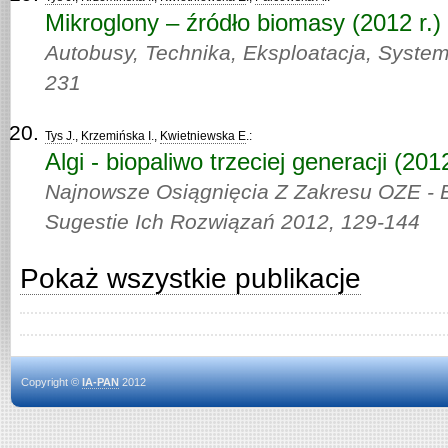
Mikroglony – źródło biomasy (2012 r.)
Autobusy, Technika, Eksploatacja, Syste
231
Tys J
.,
Krzemińska I
.,
Kwietniewska E
.:
Algi - biopaliwo trzeciej generacji (2012
Najnowsze Osiągnięcia Z Zakresu OZE - 
Sugestie Ich Rozwiązań 2012,
129-144
Pokaż wszystkie publikacje
Copyright ©
IA-PAN
2012