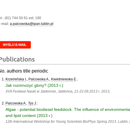
el.: (81) 744 50 61 ext. 190
-mail:
a.palcowska@ipan.lublin.pl
WYŚLIJ E-MAIL
Publications
No. authors title periodic
Krzemińska I
.,
Palcowska A
.,
Kwietniewska E
.:
Jak rozmnożyć glony? (2013 r.)
XVII Festiwal Nauki w Jabłonnie, Jabłonna, 21-22.09.2013 r. 2013,
Palcowska A
.,
Tys J
.:
Algae - potential biodiesel feedstock. The influence of environment
and lipid content (2013 r.)
12th International Workshop for Young Scientists BioPhys Spring 2013. Lublin,