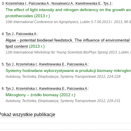
Krzemińska I
.,
Palcowska A
.,
Nosalewicz A
.,
Kwietniewska E
.,
Tys J
.:
The effect of light intensity and nitrogen deficiency on the growth a
protothecoides (2013 r.)
10th International Conference on Agrophysics, Lublin 5-7.06.2013 r. 2013,
96-
Tys J
.,
Palcowska A
.:
Algae - potential biodiesel feedstock. The influence of enviromenta
lipid content
(2013 r.)
12th International Workshop for Young Scientists BioPhys Spring 2013. Lublin,
Tys J
.,
Krzemińska I
.,
Kwietniewska E
.,
Palcowska A
.:
Systemy hodowlane wykorzystywane w produkcji biomasy mikroglon
Autobusy, Technika, Eksploatacja, Systemy Transportowe 2012,
224-228
Tys J
.,
Krzemińska I
.,
Kwietniewska E
.,
Palcowska A
.:
Mikroglony – źródło biomasy (2012 r.)
Autobusy, Technika, Eksploatacja, Systemy Transportowe 2012,
229-231
Pokaż wszystkie publikacje