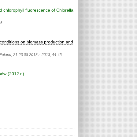
nd chlorophyll fluorescence of Chlorella
96
l conditions on biomass production and
 Poland, 21-23.05.2013 r. 2013,
44-45
ów (2012 r.)