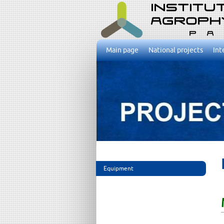
Main page
National projects
Int
Equipment