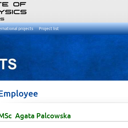
ernational projects
Project list
Employee
MSc Agata Palcowska