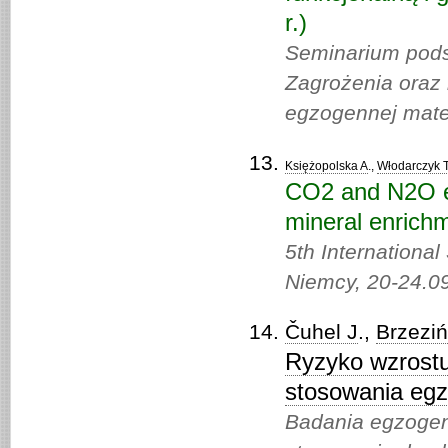
r.)
Seminarium pods
Zagrożenia oraz 
egzogennej mater
Księżopolska A
.,
Włodarczyk 
CO2 and N2O em
mineral enrichm
5th Internationa
Niemcy, 20-24.09
Čuhel J
.,
Brzezi
Ryzyko wzrostu
stosowania egz
Badania egzogen