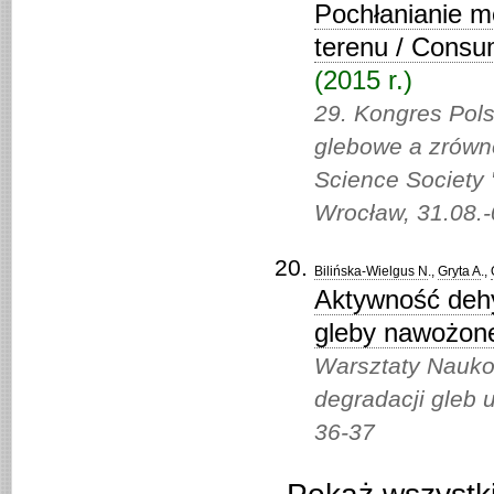
Pochłanianie m
terenu / Consum
(2015 r.)
29. Kongres Pol
glebowe a zrówno
Science Society 
Wrocław, 31.08.-
Bilińska-Wielgus N
.,
Gryta A
.,
Aktywność dehy
gleby nawożon
Warsztaty Naukow
degradacji gleb 
36-37