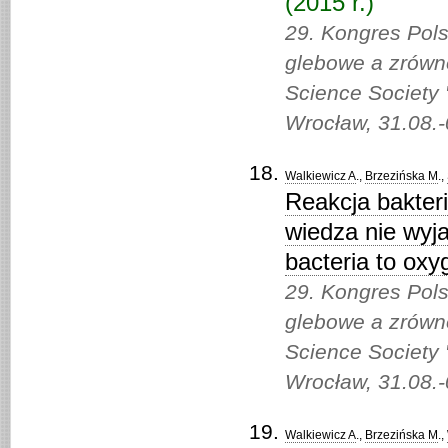
(2015 r.)
29. Kongres Pol
glebowe a zrówno
Science Society 
Wrocław, 31.08.-
Walkiewicz A
.,
Brzezińska M
.,
Reakcja bakteri
wiedza nie wyj
bacteria to ox
29. Kongres Pol
glebowe a zrówno
Science Society 
Wrocław, 31.08.-
Walkiewicz A
.,
Brzezińska M
.,