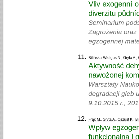
Vliv exogenní 
diverzitu půdní
Seminarium pods
Zagrożenia oraz 
egzogennej mater
Bilińska-Wielgus N
.,
Gryta A
.,
Aktywność dehy
nawożonej komp
Warsztaty Nauko
degradacji gleb 
9.10.2015 r., 20
Frąc M
.,
Gryta A
.,
Oszust K
.,
Bi
Wpływ egzogenn
funkcjonalną i