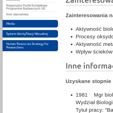
Regionalny Punkt Kontaktowy
Programów Badawczych UE
Zainteresowania 
Inne stanowiska
Media
Aktywność bio
System Identyfikacji Wizualnej
Procesy oksyd
Aktywność meta
Human Resources Strategy for
Researchers
Wpływ ścieków
Inne informa
Uzyskane stopnie
1981 Mgr biol
Wydział Biologi
Tytuł pracy: "