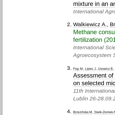
mixture in an a
International Ag
Walkiewicz A
.,
B
Methane consump
fertilization (20
International Sc
Agroecosystem Su
Frąc M
.,
Lipiec J
.,
Usowicz B
.,
Assessment of s
on selected mic
11th Internationa
Lublin 26-28.09.
Brzezińska M
.,
Siwik-Ziomek 