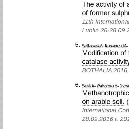
The activity of
of former sulp
11th Internationa
Lublin 26-28.09.
Walkiewicz A
.,
Brzezińska M
.,
Modification of
catalase activit
BOTHALIA 2016
Wnuk E
.,
Walkiewicz A
.,
Nowa
Methanotrophic 
on arable soil.
(
International Co
28.09.2016 r. 20