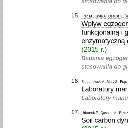
stosowania do g
Frąc M
.,
Gryta A
.,
Oszust K
.,
Š
Wpływ egzogenn
funkcjonalną i
enzymatyczną g
(2015 r.)
Badania egzogen
stosowania do g
Bieganowski A
.,
Malý S
.,
Frąc
Laboratory man
Laboratory manu
Urbanek E
.,
Qassem K
.,
Brzez
Soil carbon dyn