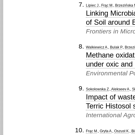
Lipiec J
.,
Frąc M
.,
Brzezińska
Linking Microbi
of Soil around
Frontiers in Mic
Walkiewicz A
.,
Bulak P
.,
Brzez
Methane oxidat
under oxic and 
Environmental Po
Sokołowska Z
.,
Alekseev A
.,
S
Impact of waste
Terric Histosol s
International Ag
Frąc M
.,
Gryta A
.,
Oszust K
.,
Bi