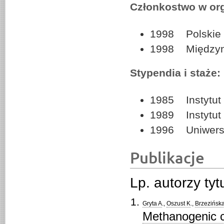
Członkostwo w org
1998 Polskie 
1998 Międzyn
Stypendia i staże:
1985 Instytut
1989 Instytut 
1996 Uniwersy
Publikacje
Lp. autorzy ty
Gryta A
.,
Oszust K
.,
Brzezińsk
Methanogenic c