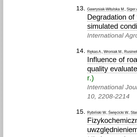
Gawrysiak-Witulska M
.,
Siger 
Degradation of 
simulated condit
International Ag
Rękas A
.,
Wroniak M
.,
Rusine
Influence of ro
quality evaluat
r.)
International Jo
10,
2208-2214
Rybiński W
.,
Święcicki W
.,
Sta
Fizykochemiczn
uwzględnieniem 