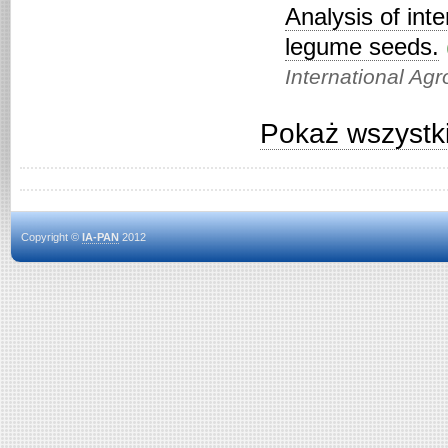
Analysis of int
legume seeds.
International Ag
Pokaż wszystki
Copyright ©
IA-PAN
2012