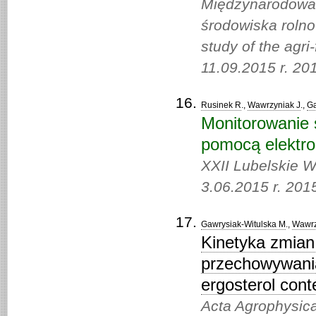
Międzynarodowa 
środowiska rolno
study of the agri
11.09.2015 r. 20
Rusinek R
.,
Wawrzyniak J
.,
Ga
Monitorowanie 
pomocą elektro
XXII Lubelskie W
3.06.2015 r. 201
Gawrysiak-Witulska M
.,
Wawrz
Kinetyka zmian
przechowywania
ergosterol cont
Acta Agrophysic