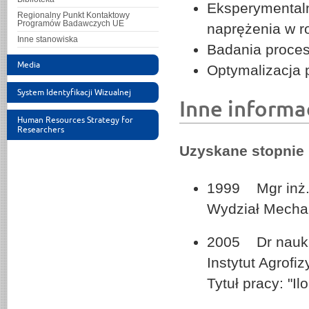
Eksperymentaln
Regionalny Punkt Kontaktowy
Programów Badawczych UE
naprężenia w r
Inne stanowiska
Badania proces
Media
Optymalizacja
System Identyfikacji Wizualnej
Inne informa
Human Resources Strategy for
Researchers
Uzyskane stopnie
1999 Mgr inż.
Wydział Mechan
2005 Dr nauk r
Instytut Agrofi
Tytuł pracy: "I