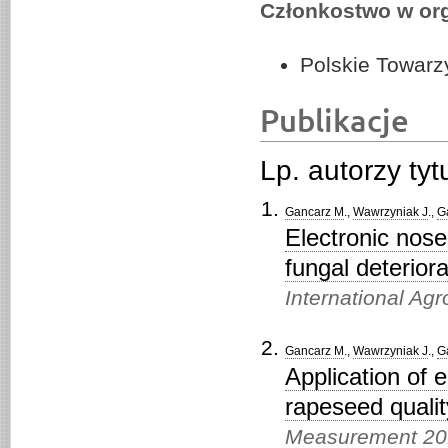
Członkostwo w org
Polskie Towarz
Publikacje
Lp. autorzy ty
Gancarz M
.,
Wawrzyniak J
.,
G
Electronic nose
fungal deterior
International Ag
Gancarz M
.,
Wawrzyniak J
.,
G
Application of 
rapeseed qualit
Measurement 2