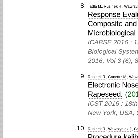
Tadla M
.,
Rusinek R
.,
Wawrzyn
Response Evalu
Composite and
Microbiological
ICABSE 2016 : 18
Biological Syste
2016,
Vol 3 (6), 
Rusinek R
.,
Gancarz M
.,
Wawr
Electronic Nose
Rapeseed.
(201
ICST 2016 : 18th
New York, USA, 
Rusinek R
.,
Wawrzyniak J
.,
Ga
Procedura kalib