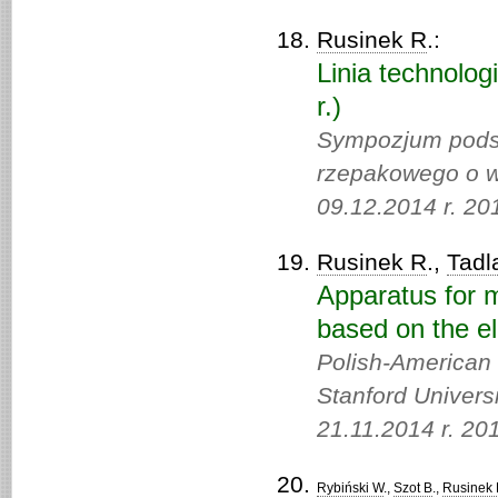
Rusinek R
.:
Linia technolog
r.)
Sympozjum podsu
rzepakowego o w
09.12.2014 r. 20
Rusinek R
.,
Tadl
Apparatus for m
based on the el
Polish-American 
Stanford Univers
21.11.2014 r. 20
Rybiński W
.,
Szot B
.,
Rusinek