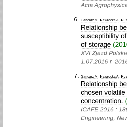
Acta Agrophysic
Gancarz M
.,
Nawrocka A
.,
Rus
Relationship be
susceptibility 
of storage
(2016
XVI Zjazd Polski
1.07.2016 r. 201
Gancarz M
.,
Nawrocka A
.,
Rus
Relationship be
chosen volatil
concentration.
(
ICAFE 2016 : 18t
Engineering, New