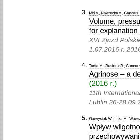
Miś A
.,
Nawrocka A
.,
Gancarz
Volume, pressu
for explanation
XVI Zjazd Polski
1.07.2016 r. 201
Tadla M
.,
Rusinek R
.,
Gancar
Agrinose – a de
(2016 r.)
11th Internationa
Lublin 26-28.09.
Gawrysiak-Witulska M
.,
Wawrz
Wpływ wilgotno
przechowywania